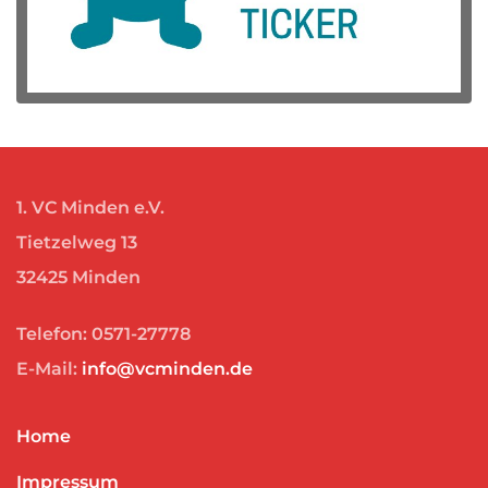
1. VC Minden e.V.
Tietzelweg 13
32425 Minden
Telefon: 0571-27778
E-Mail:
info@vcminden.de
Home
Impressum